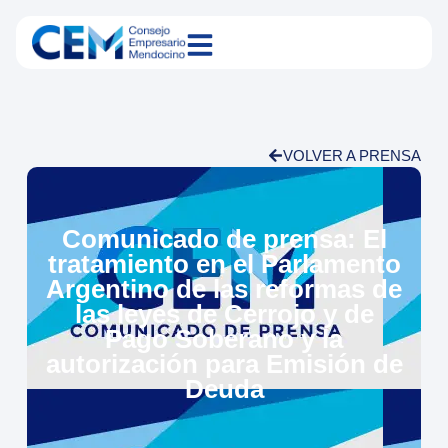
VOLVER A PRENSA
Comunicado de prensa: El
tratamiento en el Parlamento
Argentino de las reformas de
las leyes de Cerrojo y de
Pago Soberano y la
autorización para Emisión de
Deuda