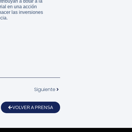
ribuyan a dotar a la
rial en una acción
 hacer las inversiones
cia.
Siguiente
VOLVER A PRENSA