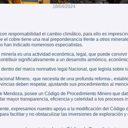
18/04/2024
on responsabilidad el cambio climático, para ello es imprescind
de el cobre tiene una real preponderancia frente a otros minera
 lo han indicado numerosos especialistas.
inería es una actividad económica, legal, que puede convivir
contribuir significativamente a un desarrollo armónico, económic
dentro del marco normativo legal Nacional, que legisla sobre la
cional Minero, -que necesita de una profunda reforma-, establ
ovincias deben respetar, ajustando sus procedimientos al menc
de Mendoza, posee un Código de Procedimiento Minero que data
dar mayor transparencia, eficiencia y celeridad a los procesos i
ente, expresamos nuestro apoyo a la modificación del Código
 para facilitar y no obstaculizar las inversiones de exploración 